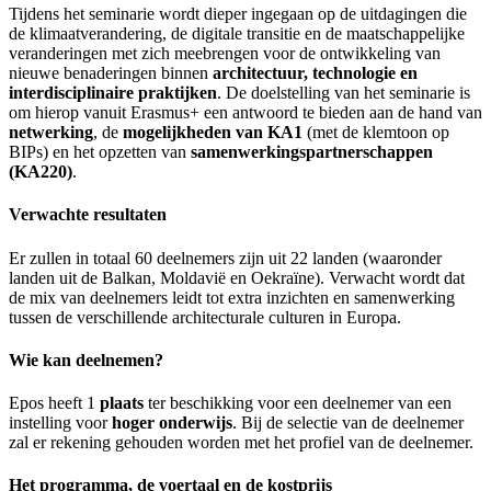
Tijdens het seminarie wordt dieper ingegaan op de uitdagingen die
de klimaatverandering, de digitale transitie en de maatschappelijke
veranderingen met zich meebrengen voor de ontwikkeling van
nieuwe benaderingen binnen
architectuur, technologie en
interdisciplinaire praktijken
. De doelstelling van het seminarie is
om hierop vanuit Erasmus+ een antwoord te bieden aan de hand van
netwerking
, de
mogelijkheden van KA1
(met de klemtoon op
BIPs) en het opzetten van
samenwerkingspartnerschappen
(KA220)
.
Verwachte resultaten
Er zullen in totaal 60 deelnemers zijn uit 22 landen (waaronder
landen uit de Balkan, Moldavië en Oekraïne). Verwacht wordt dat
de mix van deelnemers leidt tot extra inzichten en samenwerking
tussen de verschillende architecturale culturen in Europa.
Wie kan deelnemen?
Epos heeft 1
plaats
ter beschikking voor een deelnemer van een
instelling voor
hoger onderwijs
. Bij de selectie van de deelnemer
zal er rekening gehouden worden met het profiel van de deelnemer.
Het programma, de voertaal en de kostprijs