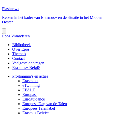
Flashnews
Reizen in het kader van Erasmus+ en de situatie in het Midden-
Oosten.
Epos Vlaanderen
Bibliotheek
Over Epos
Thema’s
Contact
Veelgestelde vragen
Erasmus+ België
Programma’s en acties
Erasmus+
eTwinning
EPALE
Europass
Euroguidance
Europese Dag van de Talen
Europees Talenlabel
Erasmus Belgica