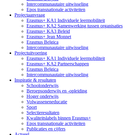
Intercommunautaire uitwisseling
Epos transnationale activiteiten
Projectaanvraag
Erasmus+ KA1 Individuele leermobiliteit
Erasmus+ KA2 Samenwerking tussen organisaties
Erasmus+ KA3 Beleid
Erasmus+ Jean Monnet
Erasmus Belgica
Intercommunautaire uitwisseling
Projectuitvoering
Erasmus+ KA1 Individuele leermobiliteit
Erasmus+ KA2 Partnerschappen
Erasmus Belgica
Intercommunautaire uitwisseling
Inspiratie & resultaten
Schoolonderwijs
Beroepsonderwijs en -opleiding
Hoger onderwijs
Volwasseneneducatie
Sport
Selectieresultaten
Kwaliteitslabels binnen Erasmus+
Epos transnationale activiteiten
Publicaties en cijfers
Actueel