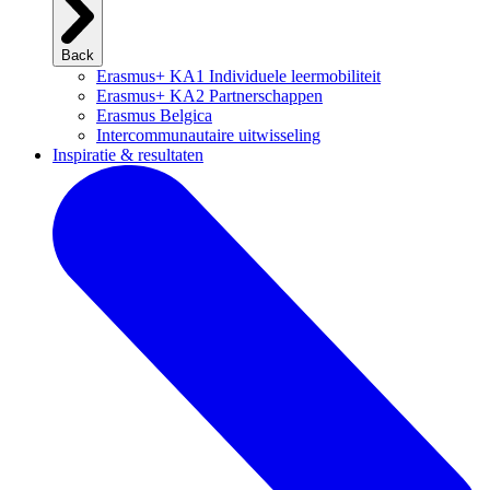
Back
Erasmus+ KA1 Individuele leermobiliteit
Erasmus+ KA2 Partnerschappen
Erasmus Belgica
Intercommunautaire uitwisseling
Inspiratie & resultaten