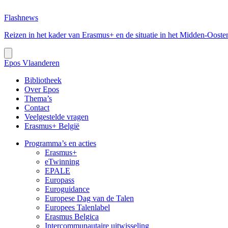
Flashnews
Reizen in het kader van Erasmus+ en de situatie in het Midden-Ooste
Epos Vlaanderen
Bibliotheek
Over Epos
Thema’s
Contact
Veelgestelde vragen
Erasmus+ België
Programma’s en acties
Erasmus+
eTwinning
EPALE
Europass
Euroguidance
Europese Dag van de Talen
Europees Talenlabel
Erasmus Belgica
Intercommunautaire uitwisseling