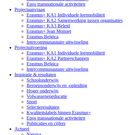
Epos transnationale activiteiten
Projectaanvraag
Erasmus+ KA1 Individuele leermobiliteit
Erasmus+ KA2 Samenwerking tussen organisaties
Erasmus+ KA3 Beleid
Erasmus+ Jean Monnet
Erasmus Belgica
Intercommunautaire uitwisseling
Projectuitvoering
Erasmus+ KA1 Individuele leermobiliteit
Erasmus+ KA2 Partnerschappen
Erasmus Belgica
Intercommunautaire uitwisseling
Inspiratie & resultaten
Schoolonderwijs
Beroepsonderwijs en -opleiding
Hoger onderwijs
Volwasseneneducatie
Sport
Selectieresultaten
Kwaliteitslabels binnen Erasmus+
Epos transnationale activiteiten
Publicaties en cijfers
Actueel
Nieuws