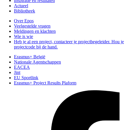
Inspiratie en resultaten
Actueel
Bibliotheek
Over Epos
Veelgestelde vragen
Meldingen en klachten
Wie is wie
Heb je al een project, contacteer je projectbegeleider. Hou je
projectcode bij de hand.
Erasmus+ België
Nationale Agentschappen
EACEA
Jint
EU Sportlink
Erasmus+ Project Results Plaform