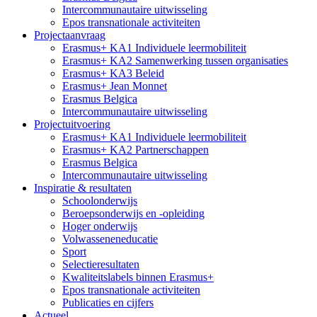
Intercommunautaire uitwisseling
Epos transnationale activiteiten
Projectaanvraag
Erasmus+ KA1 Individuele leermobiliteit
Erasmus+ KA2 Samenwerking tussen organisaties
Erasmus+ KA3 Beleid
Erasmus+ Jean Monnet
Erasmus Belgica
Intercommunautaire uitwisseling
Projectuitvoering
Erasmus+ KA1 Individuele leermobiliteit
Erasmus+ KA2 Partnerschappen
Erasmus Belgica
Intercommunautaire uitwisseling
Inspiratie & resultaten
Schoolonderwijs
Beroepsonderwijs en -opleiding
Hoger onderwijs
Volwasseneneducatie
Sport
Selectieresultaten
Kwaliteitslabels binnen Erasmus+
Epos transnationale activiteiten
Publicaties en cijfers
Actueel