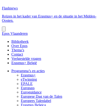
Flashnews
Reizen in het kader van Erasmus+ en de situatie in het Midden-
Oosten.
Epos Vlaanderen
Bibliotheek
Over Epos
Thema’s
Contact
Veelgestelde vragen
Erasmus+ België
Programma’s en acties
Erasmus+
eTwinning
EPALE
Europass
Euroguidance
Europese Dag van de Talen
Europees Talenlabel
Erasmus Belgica